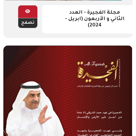
مجلة الفجيرة - العدد
الثاني و الأربعون (ابريل -
تصفح
2024)