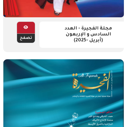
مجلة الفجيرة - العدد
السادس و الإربعون
تصفح
(أبريل -2025)