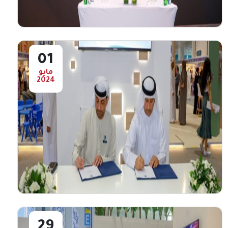
تفاعل رواد معرض أبوظبي الدولي للكتاب في
دورته الثالثه والثلاثين والمقام في مركز أبوظبي
الوطني ...
أعرض المزيد
01
مايو
2024
هيئة الفجيره للثقافة والإعلام توقع مذكرة
تفاهم مع وزارة الثقافة
هيئة الفجيره للثقافة والإعلام توقع إتفاقية
تعاون مع مركز تريندز للبحوث
والإستشارات&nbsp;حول التعاون المشترك في
...
أعرض المزيد
29