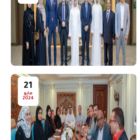
" الفجيرة للثقافة والإعلام " ينظم ورشة
"صناعة الشموع " في بيت الفن.
نظمت هيئة الفجيرة للثقافة والإعلام&nbsp; ،
ورشة " صناعة الشموع "&nbsp; استضافها
بيت الفن التابع ...
أعرض المزيد
21
مايو
2024
الرقباني يستقبل وفد " الفجيرة للثقافة
والإعلام " في المكتبة الرقمية