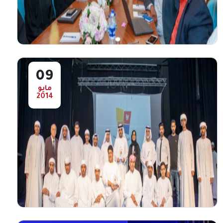
استقبل معالي سعيد بن محمد الرقباني
المستشار الخاص لصاحب السمو حاكم الفجيرة
، و عميد ...
أعرض المزيد
09
مايو
2014
الفجيرة للثقافة والإعلام " تنظم ورشة
تدريبية حول نظام " مرسال " الإلكتروني
نظمت هيئة الفجيرة للثقافة والإعلام ، بالتعاون
مع دائرة الحكومة الإلكترونية في الفجيرة ،
ورشة ...