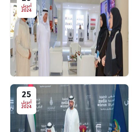
أبريل
2024
هيئة الفجيره للثقافة والإعلام توقع إتفاقية
تعاون مع مركز تريندز للبحوث والإستشارات
&nbsp;هيئة الفجيره للثقافة والإعلام توقع
إتفاقية تعاون مع مركز تريندز للبحوث
والإستشارات&nbsp;حول التعاون المشترك في
...
أعرض المزيد
25
أبريل
2024