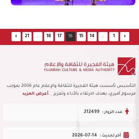
ولي عهد إمارة الفجيرة وقعت القيادة العامة
لشرطة ...
أعرض المزيد
›
21
...
18
17
16
15
14
...
1
‹
عبدالله الشرقي يشهد أمسية رمضانية
نظمتها هيئة الفجيرة للثقافة والإعلام
التأسيس تأسست هيئة الفجيرة للثقافة والإعلام عام 2006 بموجب
مرسوم أميري، بهدف الارتقاء بالأداء وتعزيز ...
أعرض المزيد
شهد الشيخ عبدالله بن حمد بن سيف الشرقي
رئيس اتحاد الإمارات لبناء الأجسام واللياقة
212499
عدد الزوار :
البدنية ...
أعرض المزيد
2026-07-14
أخر تحديث :