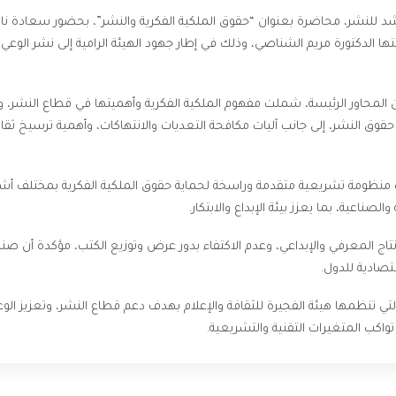
اشد للنشر، محاضرة بعنوان “حقوق الملكية الفكرية والنشر”، بحضور سعادة ناص
ا الدكتورة مريم الشناصي، وذلك في إطار جهود الهيئة الرامية إلى نشر الوعي ال
 المحاور الرئيسة، شملت مفهوم الملكية الفكرية وأهميتها في قطاع النشر، وح
وق النشر، إلى جانب آليات مكافحة التعديات والانتهاكات، وأهمية ترسيخ ثقافة
 منظومة تشريعية متقدمة وراسخة لحماية حقوق الملكية الفكرية بمختلف أشكاله
لصناعية، بما يعزز بيئة الإبداع والابتكار.
تاج المعرفي والإبداعي، وعدم الاكتفاء بدور عرض وتوزيع الكتب، مؤكدة أن صنا
تصادية للدول.
ي تنظمها هيئة الفجيرة للثقافة والإعلام بهدف دعم قطاع النشر، وتعزيز الو
واكب المتغيرات التقنية والتشريعية.