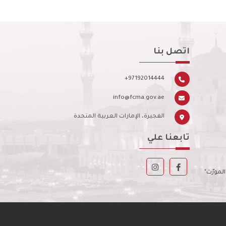
اتصل بنا
+97192014444
info@fcma.gov.ae
الفجيرة، الإمارات العربية المتحدة
تابعنا علي
مورّث"