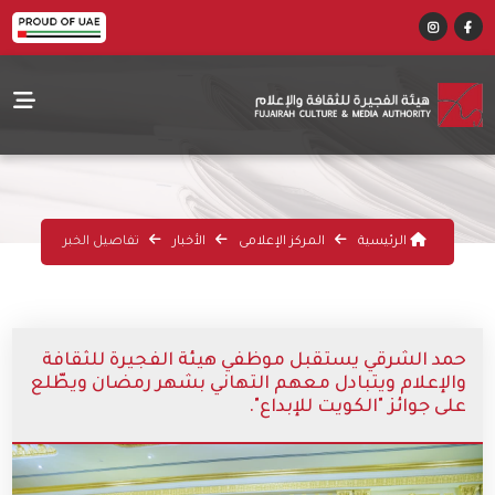
الرئيسية
المركز الإعلامى
الأخبار
تفاصيل الخبر
حمد الشرقي يستقبل موظفي هيئة الفجيرة للثقافة
والإعلام ويتبادل معهم التهاني بشهر رمضان ويطّلع
على جوائز "الكويت للإبداع".