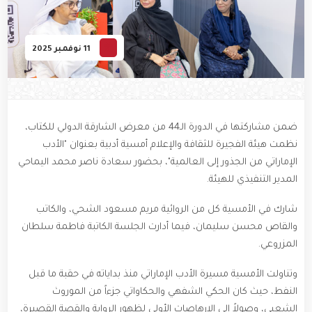
11 نوفمبر 2025
ضمن مشاركتها في الدورة الـ44 من معرض الشارقة الدولي للكتاب،
نظمت هيئة الفجيرة للثقافة والإعلام أمسية أدبية بعنوان "الأدب
الإماراتي من الجذور إلى العالمية"، بحضور سعادة ناصر محمد اليماحي
المدير التنفيذي للهيئة.
شارك في الأمسية كل من الروائية مريم مسعود الشحي، والكاتب
والقاص محسن سليمان، فيما أدارت الجلسة الكاتبة فاطمة سلطان
المزروعي.
وتناولت الأمسية مسيرة الأدب الإماراتي منذ بداياته في حقبة ما قبل
النفط، حيث كان الحكي الشفهي والحكاواتي جزءاً من الموروث
الشعبي، وصولاً إلى الإرهاصات الأولى لظهور الرواية والقصة القصيرة،