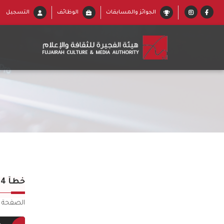
الجوائز والمسابقات
الوظائف
التسجيل
خطأ 404
الصفحة غي