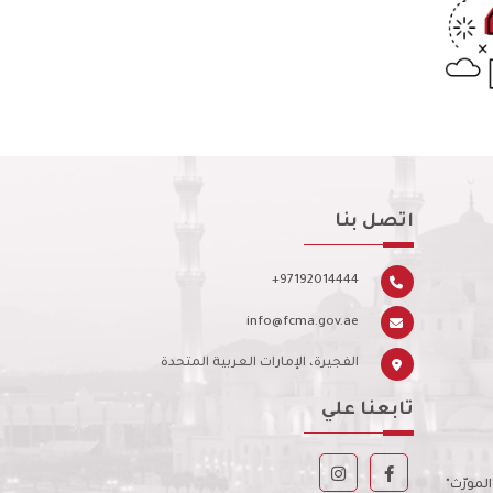
اتصل بنا
+97192014444
info@fcma.gov.ae
الفجيرة، الإمارات العربية المتحدة
تابعنا علي
مورّث"